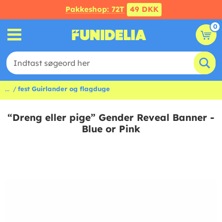
Pakkeshop: 72T
49 DKK
0
...
fest Guirlander og flagduge
“Dreng eller pige” Gender Reveal Banner -
Blue or Pink