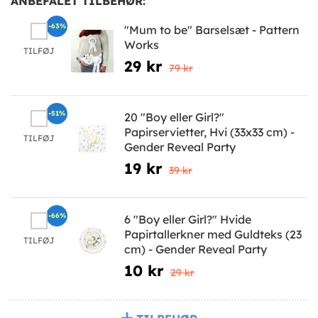
ANBEFALET TILBEHØR:
-63%
"Mum to be" Barselsæt - Pattern
Works
TILFØJ
29 kr
79 kr
-51%
20 "Boy eller Girl?"
Papirservietter, Hvi (33x33 cm) -
TILFØJ
Gender Reveal Party
19 kr
39 kr
-66%
6 "Boy eller Girl?" Hvide
Papirtallerkner med Guldteks (23
TILFØJ
cm) - Gender Reveal Party
10 kr
29 kr