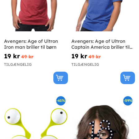
Avengers: Age of Ultron
Avengers: Age of Ultron
Iron man briller til børn
Captain America briller til
børn
19 kr
19 kr
49 kr
49 kr
TILGÆNGELIG
TILGÆNGELIG
-61%
-59%