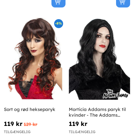
-8%
Sort og rød hekseparyk
Morticia Addams paryk til
kvinder - The Addams
Family
119 kr
119 kr
129 kr
TILGÆNGELIG
TILGÆNGELIG