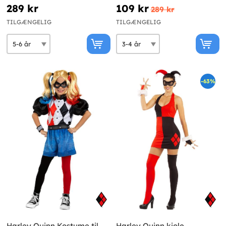
289 kr
109 kr
289 kr
TILGÆNGELIG
TILGÆNGELIG
-63%
Harley Quinn Kostume til
Harley Quinn kjole