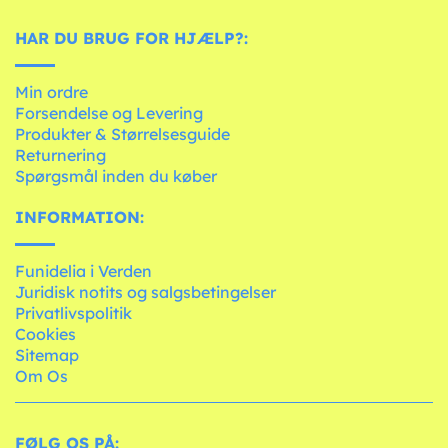
HAR DU BRUG FOR HJÆLP?:
Min ordre
Forsendelse og Levering
Produkter & Størrelsesguide
Returnering
Spørgsmål inden du køber
INFORMATION:
Funidelia i Verden
Juridisk notits og salgsbetingelser
Privatlivspolitik
Cookies
Sitemap
Om Os
FØLG OS PÅ: