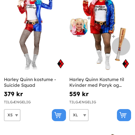
Harley Quinn kostume -
Harley Quinn Kostume til
Suicide Squad
Kvinder med Paryk og
Oppusteligt Bat Plus Size -
379 kr
559 kr
Suicide Squad
TILGÆNGELIG
TILGÆNGELIG