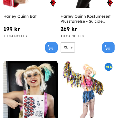
Harley Quinn Bat
Harley Quinn Kostumesæt
Plusstørrelse - Suicide
Squad
199 kr
269 kr
TILGÆNGELIG
TILGÆNGELIG
-65%