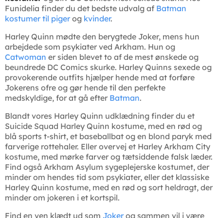
Funidelia finder du det bedste udvalg af
Batman
kostumer til piger
og
kvinder
.
Harley Quinn mødte den berygtede Joker, mens hun
arbejdede som psykiater ved Arkham. Hun og
Catwoman
er siden blevet to af de mest ønskede og
beundrede DC Comics skurke. Harley Quinns sexede og
provokerende outfits hjælper hende med at forføre
Jokerens ofre og gør hende til den perfekte
medskyldige, for at gå efter
Batman
.
Blandt vores Harley Quinn udklædning finder du et
Suicide Squad Harley Quinn kostume, med en rød og
blå sports t-shirt, et baseballbat og en blond paryk med
farverige rottehaler. Eller overvej et Harley Arkham City
kostume, med mørke farver og tætsiddende falsk læder.
Find også Arkham Asylum sygeplejerske kostumet, der
minder om hendes tid som psykiater, eller det klassiske
Harley Quinn kostume, med en rød og sort heldragt, der
minder om jokeren i et kortspil.
Find en ven klædt ud som
Joker
og sammen vil i være