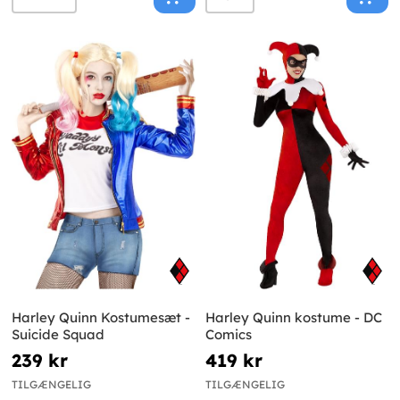
Harley Quinn Kostumesæt -
Harley Quinn kostume - DC
Suicide Squad
Comics
239 kr
419 kr
TILGÆNGELIG
TILGÆNGELIG