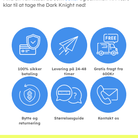
klar til at tage the Dark Knight ned!
100% sikker
Levering på 24-48
Gratis fragt fra
betaling
timer
600Kr
Bytte og
Størrelsesguide
Kontakt os
returnering