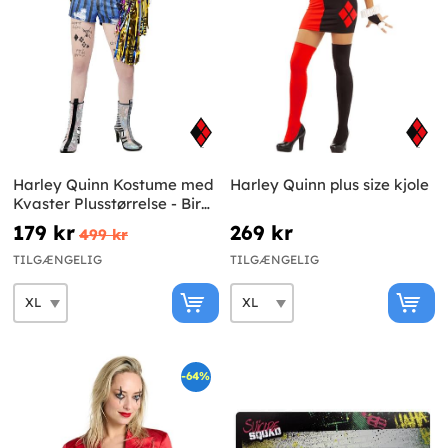
Harley Quinn Kostume med
Harley Quinn plus size kjole
Kvaster Plusstørrelse - Birds
of Prey
179 kr
269 kr
499 kr
TILGÆNGELIG
TILGÆNGELIG
-64%