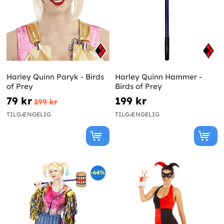
Harley Quinn Paryk - Birds
Harley Quinn Hammer -
of Prey
Birds of Prey
79 kr
199 kr
199 kr
TILGÆNGELIG
TILGÆNGELIG
-64%