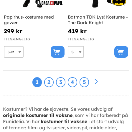
Papirhus-kostume med
Batman TDK Lys! Kostume -
gevær
The Dark Knight
299 kr
419 kr
TILGÆNGELIG
TILGÆNGELIG
1
2
3
4
5
Kostumer? Vi har de sjoveste! Se vores udvalg af
originale kostumer til voksne
, som vi har forberedt på
Funidelia. Vi har
kostumer til voksne
i et stort udvalg
af temaer: film- og tv-serier, videospil, middelalder,