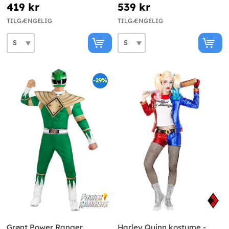
Herre
419 kr
539 kr
TILGÆNGELIG
TILGÆNGELIG
-29%
Grønt Power Ranger
Harley Quinn kostume -