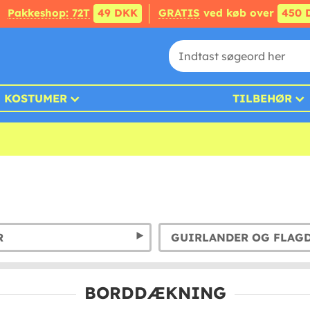
Pakkeshop: 72T
49 DKK
GRATIS
ved køb over
450 
KOSTUMER
TILBEHØR
R
GUIRLANDER OG FLAG
BORDDÆKNING