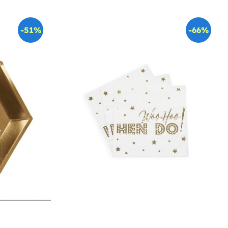
-51%
-66%