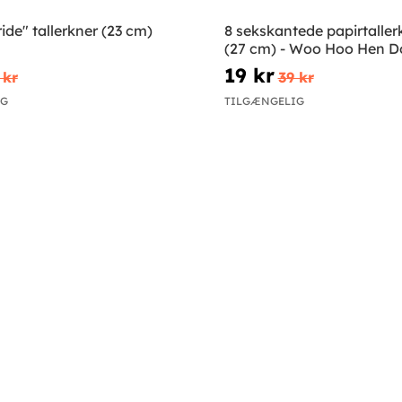
ide" tallerkner (23 cm)
8 sekskantede papirtallerk
(27 cm) - Woo Hoo Hen D
19 kr
 kr
39 kr
IG
TILGÆNGELIG