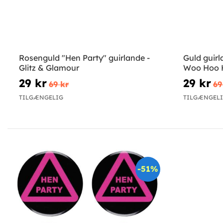
Rosenguld "Hen Party" guirlande -
Guld guir
Glitz & Glamour
Woo Hoo 
29 kr
29 kr
69 kr
69
TILGÆNGELIG
TILGÆNGEL
-51%