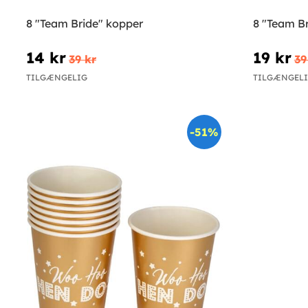
8 "Team Bride" kopper
8 "Team Br
14 kr
19 kr
39 kr
39
TILGÆNGELIG
TILGÆNGEL
-51%