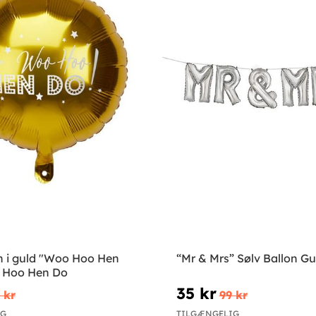
on i guld "Woo Hoo Hen
“Mr & Mrs” Sølv Ballon Gu
 Hoo Hen Do
35 kr
 kr
99 kr
IG
TILGÆNGELIG