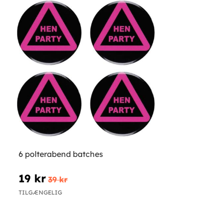
6 polterabend batches
19 kr
39 kr
TILGÆNGELIG