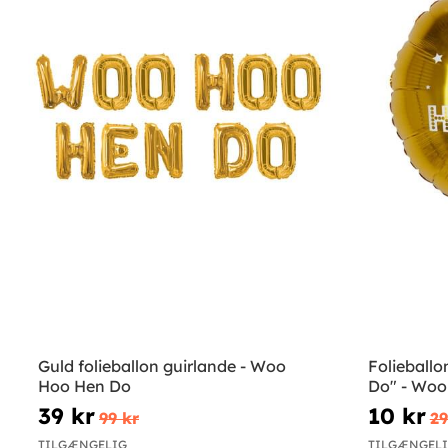
Guld folieballon guirlande - Woo
Folieball
Hoo Hen Do
Do" - Woo
39 kr
10 kr
99 kr
29
TILGÆNGELIG
TILGÆNGEL