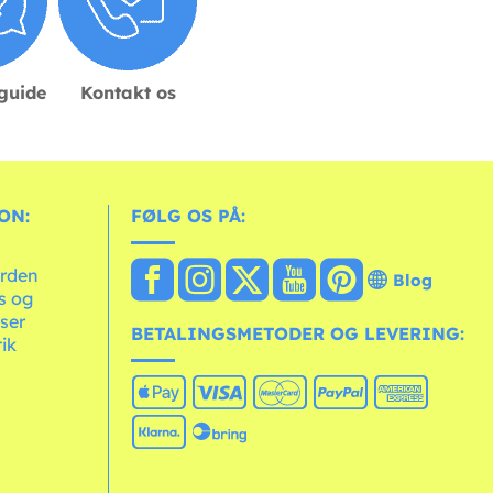
sguide
Kontakt os
ON:
FØLG OS PÅ:
erden
Blog
ts og
ser
BETALINGSMETODER OG LEVERING:
tik