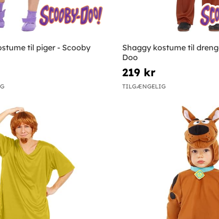
stume til piger - Scooby
Shaggy kostume til dreng
Doo
219 kr
IG
TILGÆNGELIG