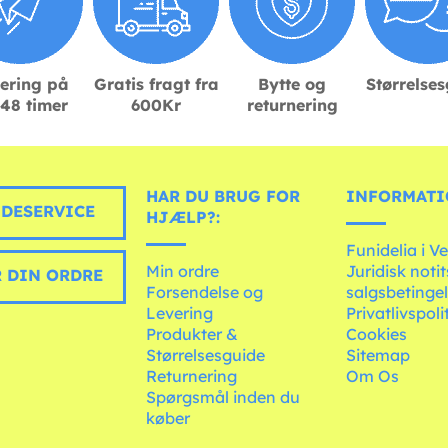
ering på
Gratis fragt fra
Bytte og
Størrelse
48 timer
600Kr
returnering
HAR DU BRUG FOR
INFORMATI
DESERVICE
HJÆLP?:
Funidelia i V
Min ordre
Juridisk noti
 DIN ORDRE
Forsendelse og
salgsbetingel
Levering
Privatlivspoli
Produkter &
Cookies
Størrelsesguide
Sitemap
Returnering
Om Os
Spørgsmål inden du
køber