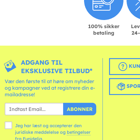
100% sikker
Lev
betaling
24-
ADGANG TIL
KUN
EKSKLUSIVE TILBUD*
Vær den første til at høre om nyheder
SPOR
og kampagner ved at registrere din e-
mailadresse!
ABONNER
Jeg har læst og accepterer den
juridiske meddelelse og
betingelser
fra Funidelia.