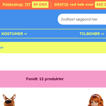
Pakkeshop: 72T
49 DKK
GRATIS
ved køb over
450 
KOSTUMER
TILBEHØR
er
Fandt:
12
produkter