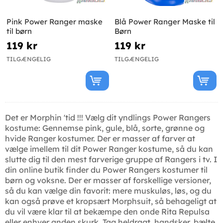
Pink Power Ranger maske
Blå Power Ranger Maske til
til børn
Børn
119 kr
119 kr
TILGÆNGELIG
TILGÆNGELIG
Det er Morphin 'tid !!! Vælg dit yndlings Power Rangers
kostume: Gennemse pink, gule, blå, sorte, grønne og
hvide Ranger kostumer. Der er masser af farver at
vælge imellem til dit Power Ranger kostume, så du kan
slutte dig til den mest farverige gruppe af Rangers i tv. I
din online butik finder du Power Rangers kostumer til
børn og voksne. Der er masser af forskellige versioner,
så du kan vælge din favorit: mere muskuløs, løs, og du
kan også prøve et kropsært Morphsuit, så behageligt at
du vil være klar til at bekæmpe den onde Rita Repulsa
eller enhver anden skurk. Tag heldragt, handsker, bælte