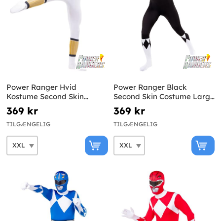
Power Ranger Hvid
Power Ranger Black
Kostume Second Skin
Second Skin Costume Large
Størrelse Large
Size
369 kr
369 kr
TILGÆNGELIG
TILGÆNGELIG