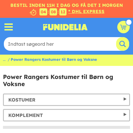
BESTIL INDEN 11H I DAG OG FÅ DET I MORGEN
* DHL EXPRESS
:
:
04
08
11
...
Power Rangers Kostumer til Børn og Voksne
Power Rangers Kostumer til Børn og
Voksne
KOSTUMER
KOMPLEMENT