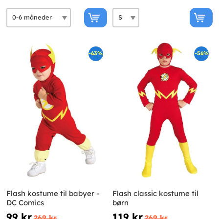
-63%
-56%
Flash kostume til babyer -
Flash classic kostume til
DC Comics
børn
99 kr
119 kr
269 kr
269 kr