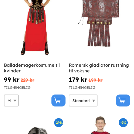
Ballademagerkostume til
Romersk gladiator rustning
kvinder
til voksne
99 kr
179 kr
229 kr
199 kr
TILGÆNGELIG
TILGÆNGELIG
-29%
-9%