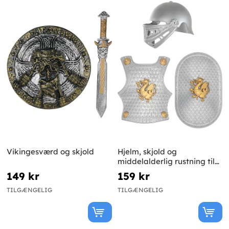
Vikingesværd og skjold
Hjelm, skjold og
middelalderlig rustning til
børn
149 kr
159 kr
TILGÆNGELIG
TILGÆNGELIG