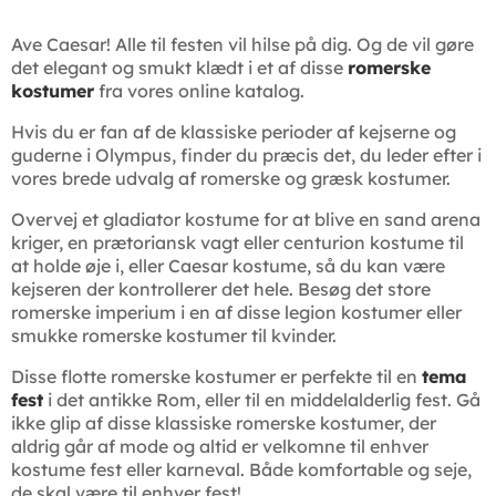
Ave Caesar! Alle til festen vil hilse på dig. Og de vil gøre
det elegant og smukt klædt i et af disse
romerske
kostumer
fra vores online katalog.
Hvis du er fan af de klassiske perioder af kejserne og
guderne i Olympus, finder du præcis det, du leder efter i
vores brede udvalg af romerske og græsk kostumer.
Overvej et gladiator kostume for at blive en sand arena
kriger, en prætoriansk vagt eller centurion kostume til
at holde øje i, eller Caesar kostume, så du kan være
kejseren der kontrollerer det hele. Besøg det store
romerske imperium i en af disse legion kostumer eller
smukke romerske kostumer til kvinder.
Disse flotte romerske kostumer er perfekte til en
tema
fest
i det antikke Rom, eller til en middelalderlig fest. Gå
ikke glip af disse klassiske romerske kostumer, der
aldrig går af mode og altid er velkomne til enhver
kostume fest eller karneval. Både komfortable og seje,
de skal være til enhver fest!