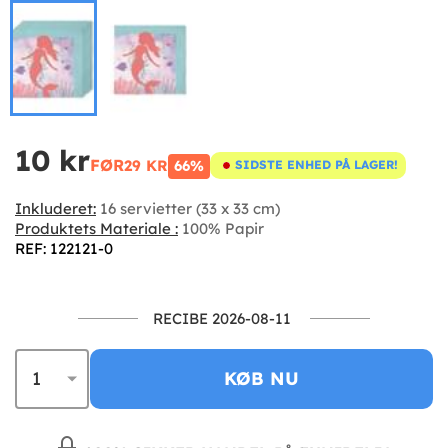
10 kr
FØR
29 KR
66%
SIDSTE ENHED PÅ LAGER!
Inkluderet:
16 servietter (33 x 33 cm)
Produktets Materiale :
100% Papir
REF: 122121-0
RECIBE 2026-08-11
KØB NU