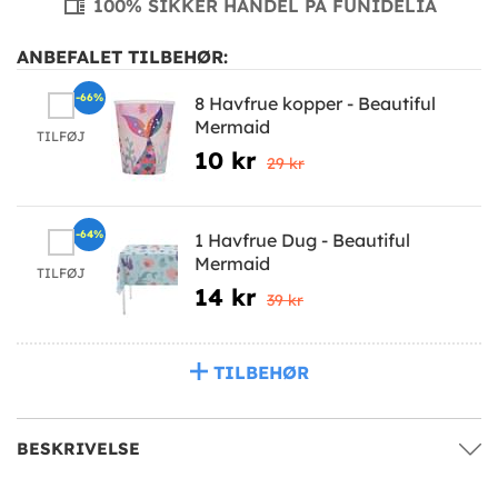
100% SIKKER HANDEL PÅ FUNIDELIA
ANBEFALET TILBEHØR:
-66%
8 Havfrue kopper - Beautiful
Mermaid
TILFØJ
10 kr
29 kr
-64%
1 Havfrue Dug - Beautiful
Mermaid
TILFØJ
14 kr
39 kr
TILBEHØR
BESKRIVELSE