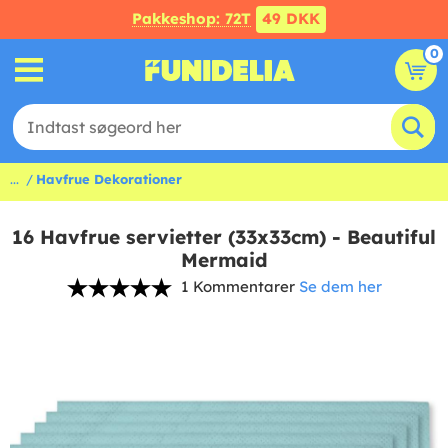
Pakkeshop: 72T
49 DKK
0
...
Havfrue Dekorationer
16 Havfrue servietter (33x33cm) - Beautiful
Mermaid
1 Kommentarer
Se dem her