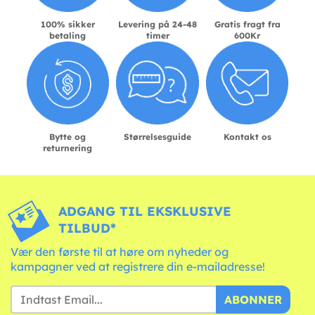
100% sikker
Levering på 24-48
Gratis fragt fra
betaling
timer
600Kr
Bytte og
Størrelsesguide
Kontakt os
returnering
ADGANG TIL EKSKLUSIVE
TILBUD*
Vær den første til at høre om nyheder og
kampagner ved at registrere din e-mailadresse!
ABONNER