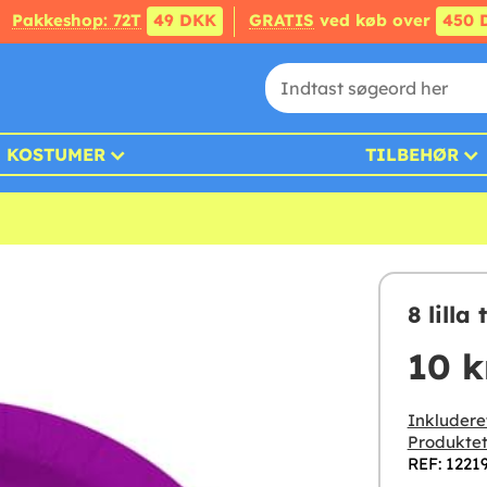
Pakkeshop: 72T
49 DKK
GRATIS
ved køb over
450 
KOSTUMER
TILBEHØR
8 lilla
10 k
Inkludere
Produktet
REF: 1221