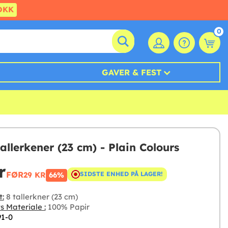
DKK
0
GAVER & FEST
 tallerkener (23 cm) - Plain Colours
r
FØR
29 KR
SIDSTE ENHED PÅ LAGER!
66%
t:
8 tallerkner (23 cm)
s Materiale :
100% Papir
91-0