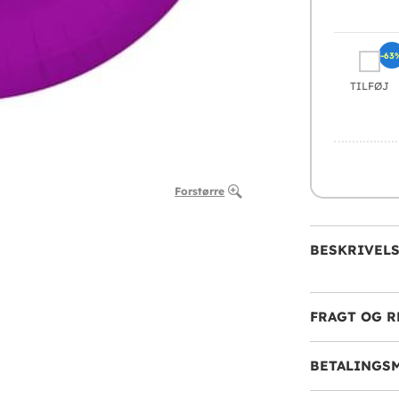
-63
TILFØJ
Forstørre
BESKRIVEL
FRAGT OG R
BETALINGS