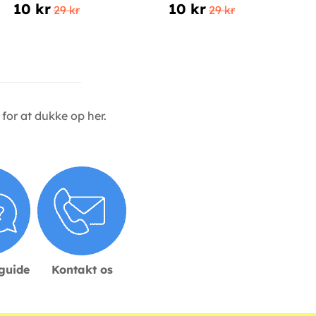
10 kr
10 kr
29 kr
29 kr
for at dukke op her.
sguide
Kontakt os