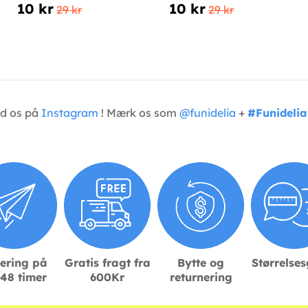
10 kr
10 kr
29 kr
29 kr
ed os på
Instagram
! Mærk os som
@funidelia
+
#Funidelia
ering på
Gratis fragt fra
Bytte og
Størrelse
48 timer
600Kr
returnering