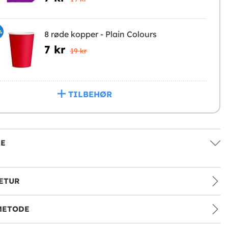
%
8 røde kopper - Plain Colours
7 kr
19 kr
TILBEHØR
SE
ETUR
METODE