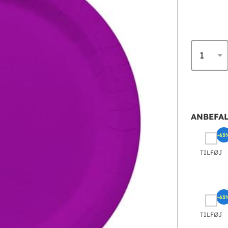
ANBEFAL
-63
TILFØJ
-63
TILFØJ