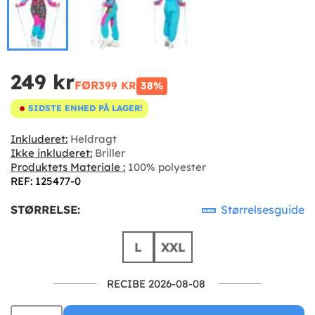
249 kr
FØR
399 KR
38%
SIDSTE ENHED PÅ LAGER!
Inkluderet:
Heldragt
Ikke inkluderet:
Briller
Produktets Materiale :
100% polyester
REF: 125477-0
STØRRELSE:
Størrelsesguide
L
XXL
RECIBE 2026-08-08