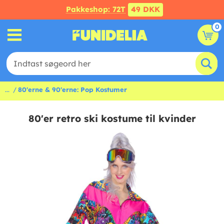
Pakkeshop: 72T
49 DKK
0
...
80'erne & 90'erne: Pop Kostumer
80'er retro ski kostume til kvinder