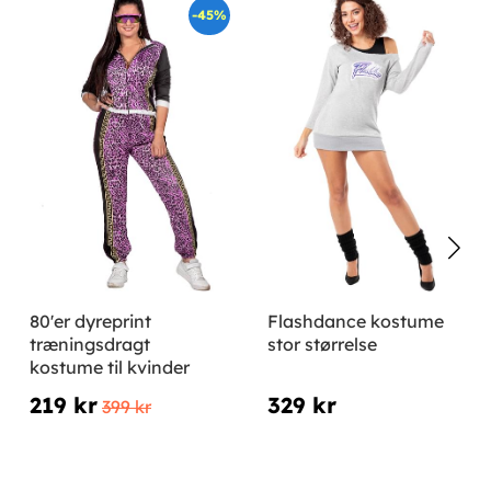
-45%
80'er dyreprint
Flashdance kostume
træningsdragt
stor størrelse
kostume til kvinder
219 kr
329 kr
399 kr