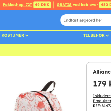
Pakkeshop: 72T
49 DKK
GRATIS
ved køb over
450 
KOSTUMER
TILBEHØR
Allian
179 
Inkludere
Produktet
REF: 8147