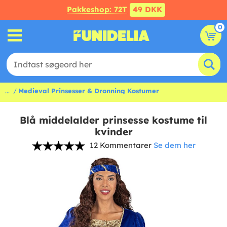
Pakkeshop: 72T
49 DKK
0
...
Medieval Prinsesser & Dronning Kostumer
Blå middelalder prinsesse kostume til
kvinder
12 Kommentarer
Se dem her