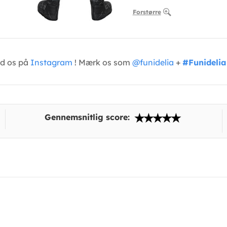
Forstørre
ed os på
Instagram
! Mærk os som
@funidelia
+
#Funidelia
Gennemsnitlig score: