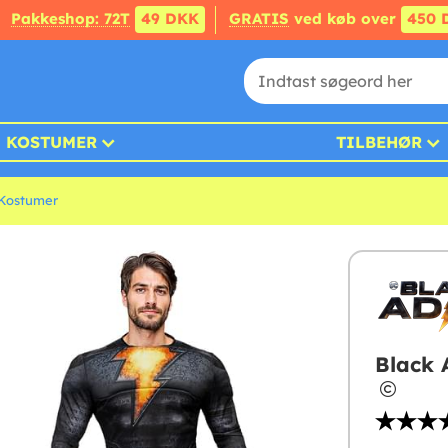
Pakkeshop: 72T
49 DKK
GRATIS
ved køb over
450 
KOSTUMER
TILBEHØR
Kostumer
Black 