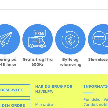
ering på
Gratis fragt fra
Bytte og
Størrelse
48 timer
600Kr
returnering
HAR DU BRUG FOR
INFORMATI
DESERVICE
HJÆLP?:
Funidelia i V
Min ordre
Juridisk noti
 DIN ORDRE