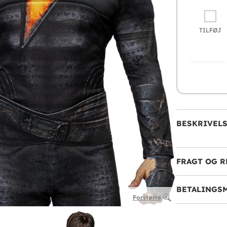
TILFØJ
BESKRIVEL
FRAGT OG R
BETALINGS
Forstørre