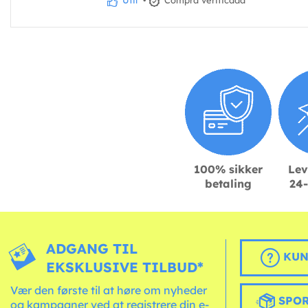
Útil
•
Compra verificada
100% sikker
Lev
betaling
24-
ADGANG TIL
KUN
EKSKLUSIVE TILBUD*
Vær den første til at høre om nyheder
SPOR
og kampagner ved at registrere din e-