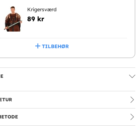
Krigersværd
89 kr
TILBEHØR
SE
ETUR
METODE