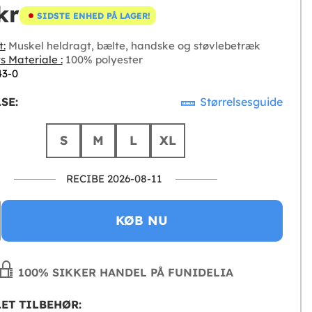
kr
SIDSTE ENHED PÅ LAGER!
t:
Muskel heldragt, bælte, handske og støvlebetræk
s Materiale :
100% polyester
43-0
SE:
Størrelsesguide
S
M
L
XL
RECIBE 2026-08-11
KØB NU
100% SIKKER HANDEL PÅ FUNIDELIA
ET TILBEHØR: