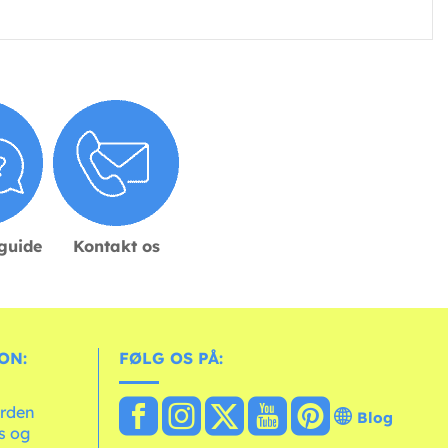
sguide
Kontakt os
ON:
FØLG OS PÅ:
erden
Blog
ts og