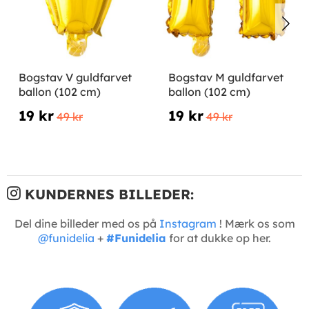
Bogstav V guldfarvet
Bogstav M guldfarvet
ballon (102 cm)
ballon (102 cm)
19 kr
19 kr
49 kr
49 kr
KUNDERNES BILLEDER:
Del dine billeder med os på
Instagram
! Mærk os som
@funidelia
+
#Funidelia
for at dukke op her.