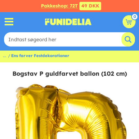
Pakkeshop: 72T
49 DKK
0
...
Ens farver Festdekorationer
Bogstav P guldfarvet ballon (102 cm)