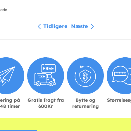
cada
Tidligere
Næste
ering på
Gratis fragt fra
Bytte og
Størrelse
48 timer
600Kr
returnering