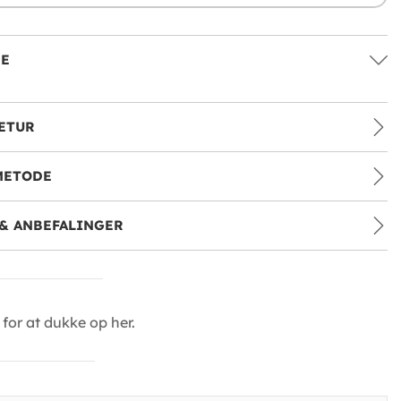
SE
ETUR
METODE
& ANBEFALINGER
for at dukke op her.