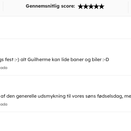
Gennemsnitlig score:
s fest :-) alt Guilherme kan lide baner og biler :-D
cada
el af den generelle udsmykning til vores søns fødselsdag,
cada