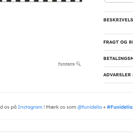
BESKRIVEL
FRAGT OG R
BETALINGS
Forstørre
ADVARSLER 
ed os på
Instagram
! Mærk os som
@funidelia
+
#Funidelia