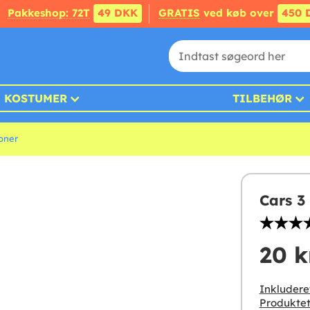
Pakkeshop: 72T
49 DKK
GRATIS
ved køb over
450 
KOSTUMER
TILBEHØR
oner
Cars 3
20 k
Inkludere
Produktet