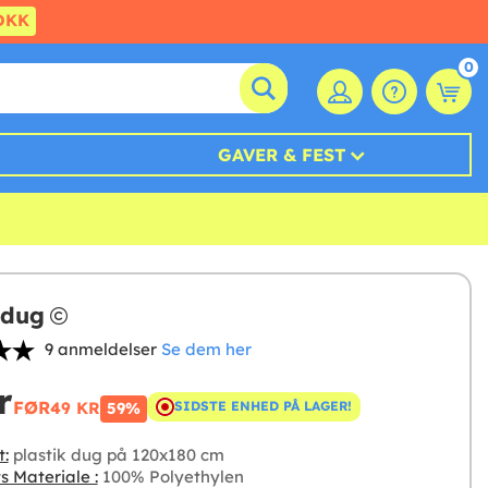
DKK
0
GAVER & FEST
 dug
9 anmeldelser
Se dem her
r
FØR
49 KR
SIDSTE ENHED PÅ LAGER!
59%
t:
plastik dug på 120x180 cm
s Materiale :
100% Polyethylen