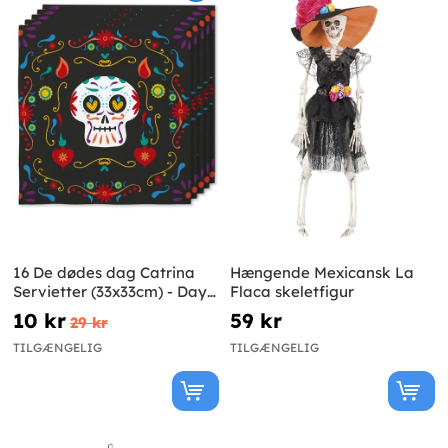
16 De dødes dag Catrina
Hængende Mexicansk La
Servietter (33x33cm) - Day
Flaca skeletfigur
of the Dead
10 kr
59 kr
29 kr
TILGÆNGELIG
TILGÆNGELIG