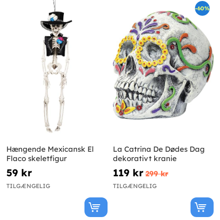
-60%
Hængende Mexicansk El
La Catrina De Dødes Dag
Flaco skeletfigur
dekorativt kranie
59 kr
119 kr
299 kr
TILGÆNGELIG
TILGÆNGELIG