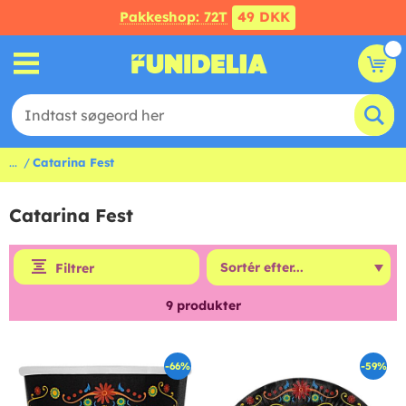
Pakkeshop: 72T
49 DKK
...
Catarina Fest
Catarina Fest
Filtrer
9
produkter
-66%
-59%