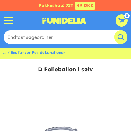
Pakkeshop: 72T
49 DKK
0
...
Ens farver Festdekorationer
D Folieballon i sølv