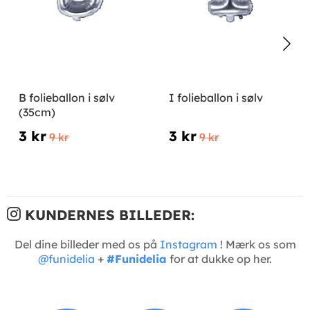
B folieballon i sølv
I folieballon i sølv
(35cm)
3 kr
3 kr
9 kr
9 kr
KUNDERNES BILLEDER:
Del dine billeder med os på
Instagram
! Mærk os som
@funidelia
+
#Funidelia
for at dukke op her.