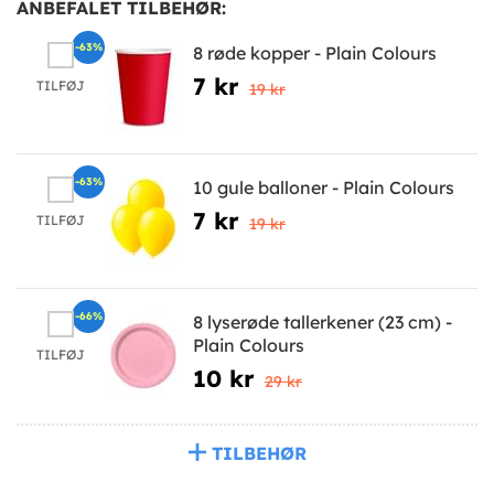
ANBEFALET TILBEHØR:
-63%
8 røde kopper - Plain Colours
7 kr
TILFØJ
19 kr
-63%
10 gule balloner - Plain Colours
7 kr
TILFØJ
19 kr
-66%
8 lyserøde tallerkener (23 cm) -
Plain Colours
TILFØJ
10 kr
29 kr
TILBEHØR