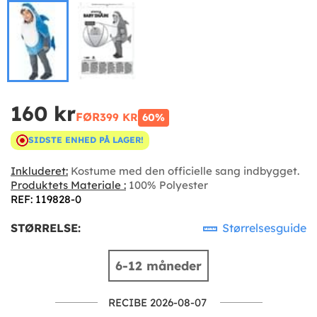
160 kr
FØR
399 KR
60%
SIDSTE ENHED PÅ LAGER!
Inkluderet:
Kostume med den officielle sang indbygget.
Produktets Materiale :
100% Polyester
REF: 119828-0
STØRRELSE:
Størrelsesguide
6-12 måneder
RECIBE 2026-08-07