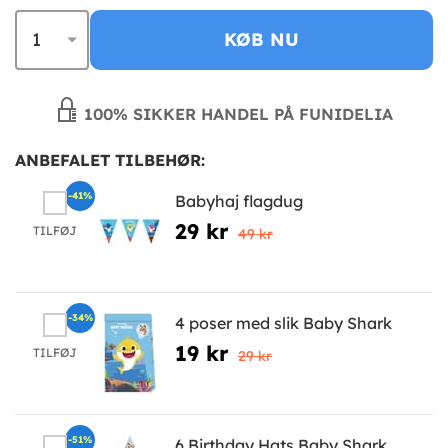
KØB NU
100% SIKKER HANDEL PÅ FUNIDELIA
ANBEFALET TILBEHØR:
-41%
Babyhaj flagdug
29 kr
TILFØJ
49 kr
-34%
4 poser med slik Baby Shark
19 kr
TILFØJ
29 kr
-51%
6 Birthday Hats Baby Shark