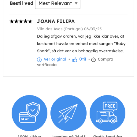
Bestil ved
JOANA FILIPA
Vila das Aves (Portugal) 06/03/25
Da jeg afgav ordren, var jeg ikke klar over, at
kostumet havde en enhed med sangen "Baby
Shark", så det var en behagelig overraskelse.
Ver original
•
Útil
•
Compra
verificada
100% sikker
Levering på 24-48
Gratis fragt fra