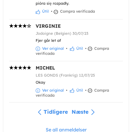
pióra się rozpadły.
Útil
•
Compra verificada
VIRGINIE
Jodoigne (Belgien) 30/07/23
Fjer går let af
Ver original
•
Útil
•
Compra
verificada
MICHEL
LES GONDS (Frankrig) 12/07/25
Okay
Ver original
•
Útil
•
Compra
verificada
Tidligere
Næste
Se all anmeldelser