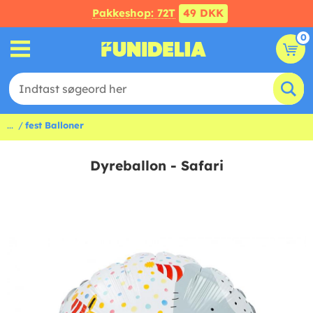
Pakkeshop: 72T
49 DKK
0
...
fest Balloner
Dyreballon - Safari