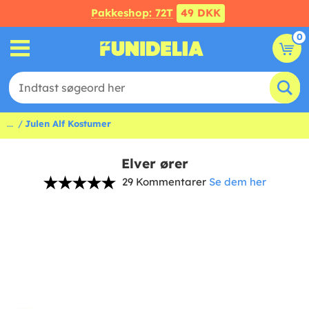
Pakkeshop: 72T
49 DKK
0
...
Julen Alf Kostumer
Elver ører
29 Kommentarer
Se dem her