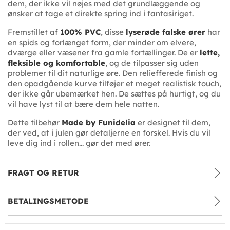
dem, der ikke vil nøjes med det grundlæggende og
ønsker at tage et direkte spring ind i fantasiriget.
Fremstillet af
100% PVC
, disse
lyserøde falske ører
har
en spids og forlænget form, der minder om elvere,
dværge eller væsener fra gamle fortællinger. De er
lette,
fleksible og komfortable
, og de tilpasser sig uden
problemer til dit naturlige øre. Den reliefferede finish og
den opadgående kurve tilføjer et meget realistisk touch,
der ikke går ubemærket hen. De sættes på hurtigt, og du
vil have lyst til at bære dem hele natten.
Dette tilbehør
Made by Funidelia
er designet til dem,
der ved, at i julen gør detaljerne en forskel. Hvis du vil
leve dig ind i rollen... gør det med ører.
FRAGT OG RETUR
BETALINGSMETODE