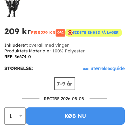
209 kr
FØR
229 KR
9%
SIDSTE ENHED PÅ LAGER!
Inkluderet:
overall med vinger
Produktets Materiale :
100% Polyester
REF: 56674-0
STØRRELSE:
Størrelsesguide
7-9 år
RECIBE 2026-08-08
KØB NU