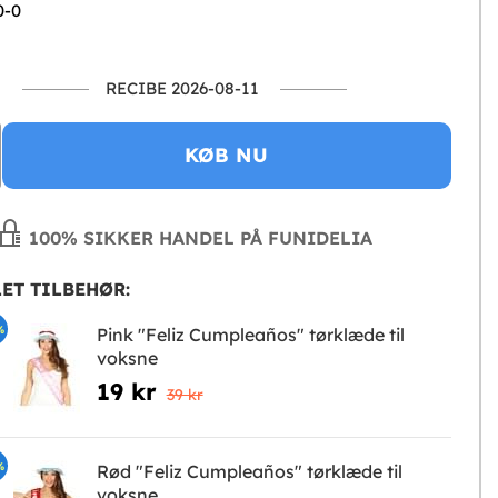
0-0
RECIBE 2026-08-11
KØB NU
100% SIKKER HANDEL PÅ FUNIDELIA
ET TILBEHØR:
%
Pink "Feliz Cumpleaños" tørklæde til
voksne
19 kr
39 kr
%
Rød "Feliz Cumpleaños" tørklæde til
voksne