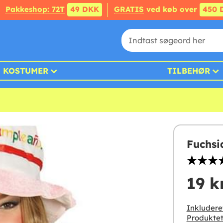
Pakkeshop: 72T
49 DKK
GRATIS
ved køb over
450 
KOSTUMER
TILBEHØR
Fuchsi
19 k
Inkludere
Produktet