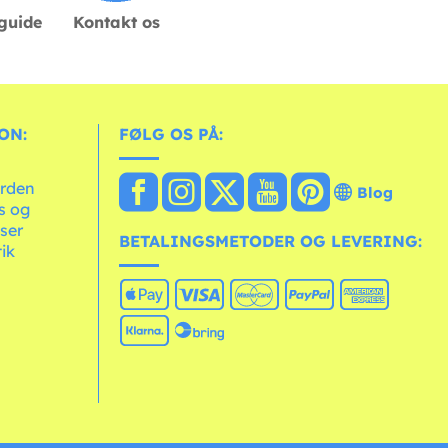
sguide
Kontakt os
ON:
FØLG OS PÅ:
erden
Blog
ts og
ser
BETALINGSMETODER OG LEVERING:
tik