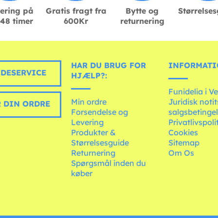
ering på
Gratis fragt fra
Bytte og
Størrelse
48 timer
600Kr
returnering
HAR DU BRUG FOR
INFORMATI
DESERVICE
HJÆLP?:
Funidelia i V
Min ordre
Juridisk noti
 DIN ORDRE
Forsendelse og
salgsbetingel
Levering
Privatlivspoli
Produkter &
Cookies
Størrelsesguide
Sitemap
Returnering
Om Os
Spørgsmål inden du
køber