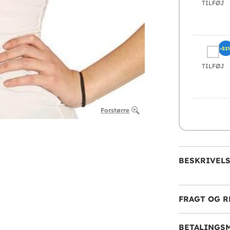
TILFØJ
-51
TILFØJ
Forstørre
BESKRIVEL
FRAGT OG R
BETALINGS