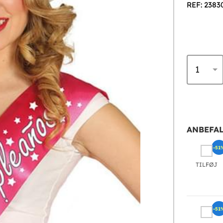
REF: 2383
ANBEFAL
-51
TILFØJ
-51