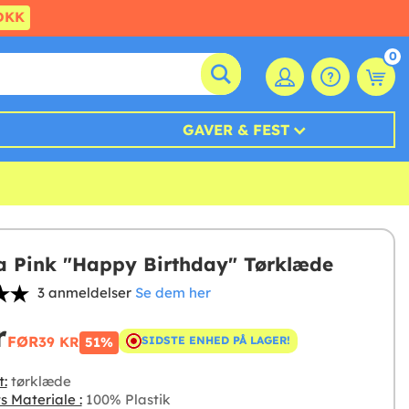
DKK
0
GAVER & FEST
a Pink "Happy Birthday" Tørklæde
3 anmeldelser
Se dem her
r
FØR
39 KR
SIDSTE ENHED PÅ LAGER!
51%
t:
tørklæde
s Materiale :
100% Plastik