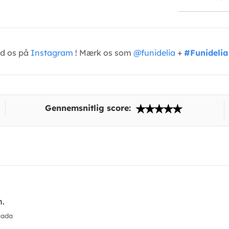
ed os på
Instagram
! Mærk os som
@funidelia
+
#Funidelia
Gennemsnitlig score:
n.
cada