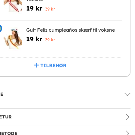
19 kr
39 kr
%
Gult Feliz cumpleaños skærf til voksne
19 kr
39 kr
TILBEHØR
SE
ETUR
METODE