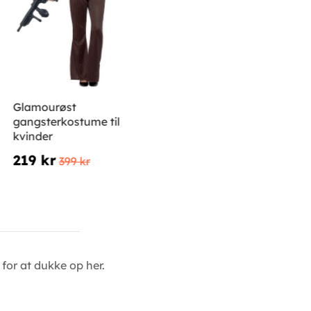
Glamourøst
gangsterkostume til
kvinder
219 kr
399 kr
for at dukke op her.