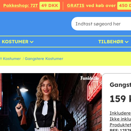
Pakkeshop: 72T
49 DKK
GRATIS
ved køb over
450 
KOSTUMER
TILBEHØR
et Kostumer
Gangstere Kostumer
Gangst
159 
Inkludere
Ikke inklu
Produktet
REF: 1237