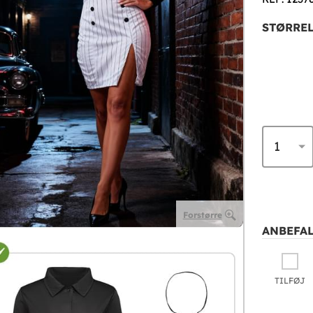
STØRREL
Forstørre
ANBEFAL
TILFØJ