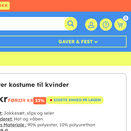
DKK
0
GAVER & FEST
er kostume til kvinder
kr
FØR
239 KR
SIDSTE ENHED PÅ LAGER!
33%
t:
Jakkesæt, slips og seler
deret:
Hat og våben
s Materiale :
90% polyester, 10% polyurethan
85-0