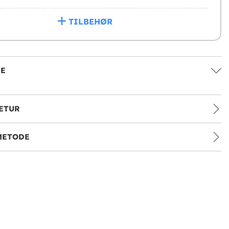
TILBEHØR
SE
ETUR
METODE