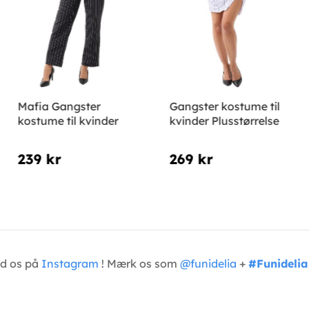
Mafia Gangster
Gangster kostume til
kostume til kvinder
kvinder Plusstørrelse
239 kr
269 kr
ed os på
Instagram
! Mærk os som
@funidelia
+
#Funidelia