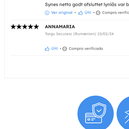
Synes netto godt afsluttet lynlås var b
Ver original
•
Útil
•
Compra verifi
ANNAMARIA
Targu Secuiesc (Rumænien) 10/02/24
Útil
•
Compra verificada