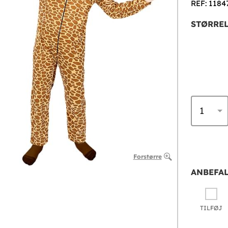
REF: 1184
STØRREL
Forstørre
ANBEFAL
TILFØJ