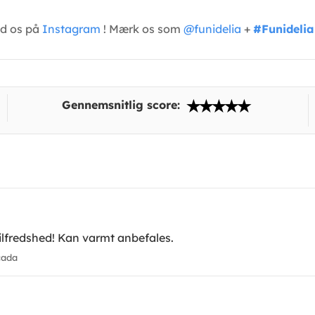
ed os på
Instagram
! Mærk os som
@funidelia
+
#Funidelia
Gennemsnitlig score:
Tilfredshed! Kan varmt anbefales.
cada