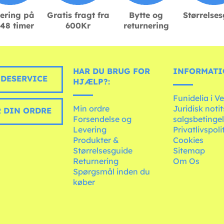
ering på
Gratis fragt fra
Bytte og
Størrelse
48 timer
600Kr
returnering
HAR DU BRUG FOR
INFORMATI
DESERVICE
HJÆLP?:
Funidelia i V
Min ordre
Juridisk noti
 DIN ORDRE
Forsendelse og
salgsbetingel
Levering
Privatlivspoli
Produkter &
Cookies
Størrelsesguide
Sitemap
Returnering
Om Os
Spørgsmål inden du
køber