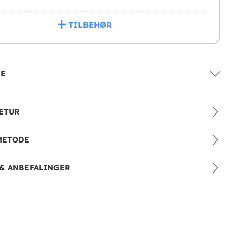
TILBEHØR
SE
ETUR
METODE
& ANBEFALINGER