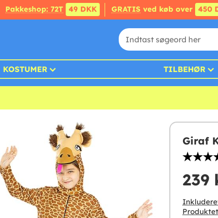
Pakkeshop: 72T
49 DKK
GRATIS
ved køb over
450 
KOSTUMER
TILBEHØR
Giraf 
239 
Inkludere
Produktet