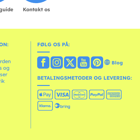
sguide
Kontakt os
ON:
FØLG OS PÅ:
erden
Blog
ts og
ser
BETALINGSMETODER OG LEVERING:
tik