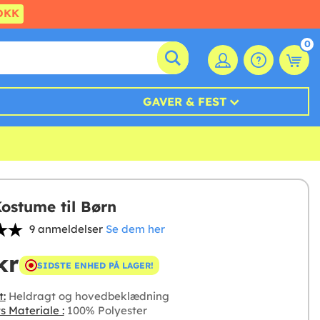
DKK
0
GAVER & FEST
Kostume til Børn
9 anmeldelser
Se dem her
kr
SIDSTE ENHED PÅ LAGER!
t:
Heldragt og hovedbeklædning
s Materiale :
100% Polyester