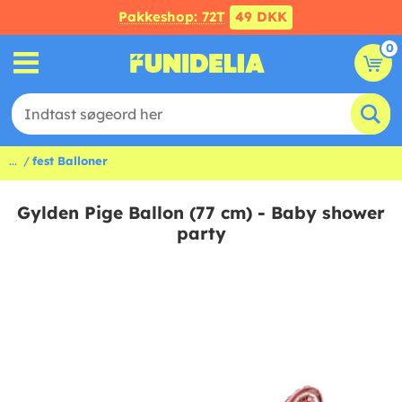
Pakkeshop: 72T
49 DKK
0
...
fest Balloner
Gylden Pige Ballon (77 cm) - Baby shower
party