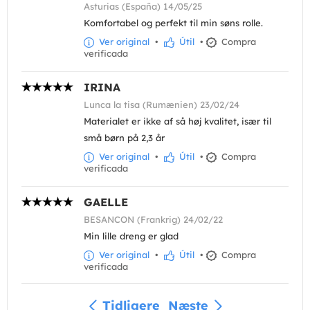
Asturias (España) 14/05/25
Komfortabel og perfekt til min søns rolle.
Ver original
•
Útil
•
Compra
verificada
IRINA
Lunca la tisa (Rumænien) 23/02/24
Materialet er ikke af så høj kvalitet, især til
små børn på 2,3 år
Ver original
•
Útil
•
Compra
verificada
GAELLE
BESANCON (Frankrig) 24/02/22
Min lille dreng er glad
Ver original
•
Útil
•
Compra
verificada
Tidligere
Næste