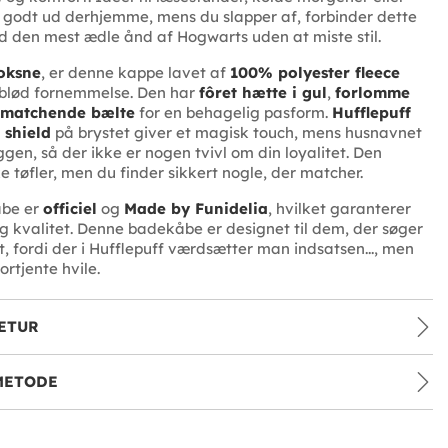
e godt ud derhjemme, mens du slapper af, forbinder dette
 den mest ædle ånd af Hogwarts uden at miste stil.
oksne
, er denne kappe lavet af
100% polyester fleece
 blød fornemmelse. Den har
fôret hætte i gul
,
forlomme
matchende bælte
for en behagelig pasform.
Hufflepuff
 shield
på brystet giver et magisk touch, mens husnavnet
ggen, så der ikke er nogen tvivl om din loyalitet. Den
e tøfler, men du finder sikkert nogle, der matcher.
åbe er
officiel
og
Made by Funidelia
, hvilket garanterer
og kvalitet. Denne badekåbe er designet til dem, der søger
et, fordi der i Hufflepuff værdsætter man indsatsen..., men
rtjente hvile.
ETUR
METODE