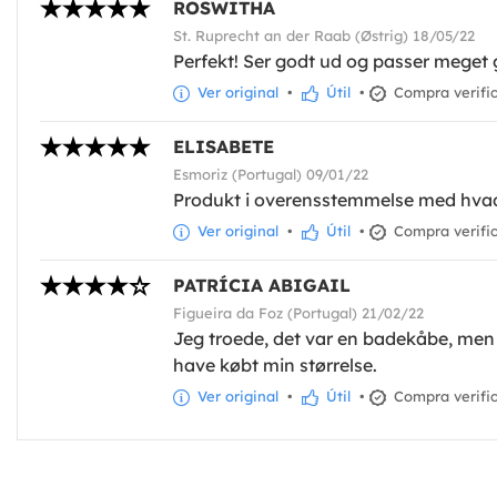
ROSWITHA
St. Ruprecht an der Raab (Østrig) 18/05/22
Perfekt! Ser godt ud og passer meget g
Ver original
•
Útil
•
Compra verifi
ELISABETE
Esmoriz (Portugal) 09/01/22
Produkt i overensstemmelse med hva
Ver original
•
Útil
•
Compra verifi
PATRÍCIA ABIGAIL
Figueira da Foz (Portugal) 21/02/22
Jeg troede, det var en badekåbe, men d
have købt min størrelse.
Ver original
•
Útil
•
Compra verifi