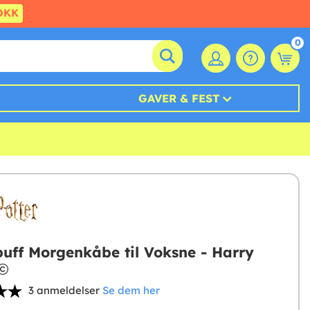
DKK
0
GAVER & FEST
puff Morgenkåbe til Voksne - Harry
3 anmeldelser
Se dem her