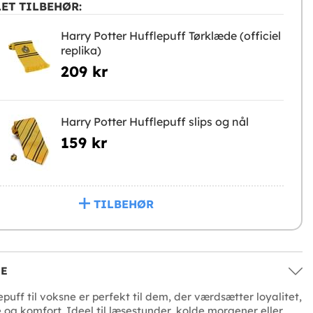
ET TILBEHØR:
Harry Potter Hufflepuff Tørklæde (officiel
replika)
209 kr
Harry Potter Hufflepuff slips og nål
159 kr
TILBEHØR
SE
puff til voksne er perfekt til dem, der værdsætter loyalitet,
 og komfort. Ideel til læsestunder, kolde morgener eller