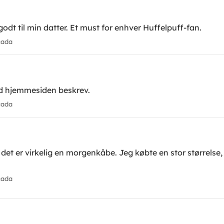
odt til min datter. Et must for enhver Huffelpuff-fan.
cada
d hjemmesiden beskrev.
cada
et er virkelig en morgenkåbe. Jeg købte en stor størrelse, 
cada