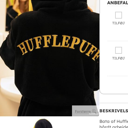
ANBEFAL
TILFØJ
TILFØJ
BESKRIVEL
Forstørre
Bata af Huffle
hårdt arbejde