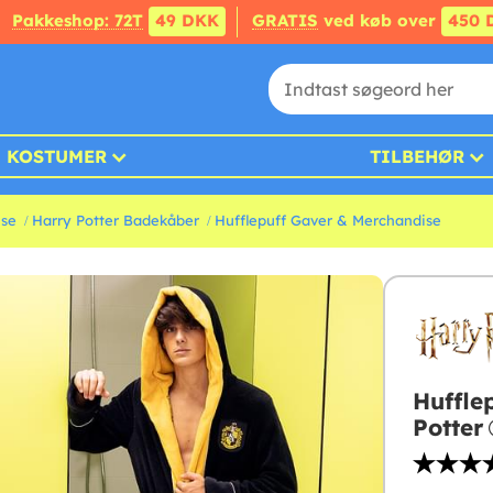
Pakkeshop: 72T
49 DKK
GRATIS
ved køb over
450 
KOSTUMER
TILBEHØR
ise
Harry Potter Badekåber
Hufflepuff Gaver & Merchandise
Huffle
Potter