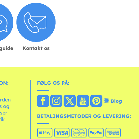
sguide
Kontakt os
ON:
FØLG OS PÅ:
erden
Blog
ts og
ser
BETALINGSMETODER OG LEVERING:
tik