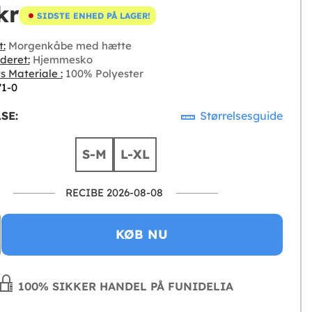
kr
SIDSTE ENHED PÅ LAGER!
t:
Morgenkåbe med hætte
deret:
Hjemmesko
s Materiale :
100% Polyester
71-0
SE:
Størrelsesguide
S-M
L-XL
RECIBE 2026-08-08
KØB NU
100% SIKKER HANDEL PÅ FUNIDELIA