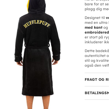
bare for at s
plagg dig med
Designet til
v
med en ultra
med kant
og
embroidered
er stort på ry
inkluderer ikk
Dette badek
autenticitet 
stil og kvalit
også den velfo
FRAGT OG R
BETALINGS