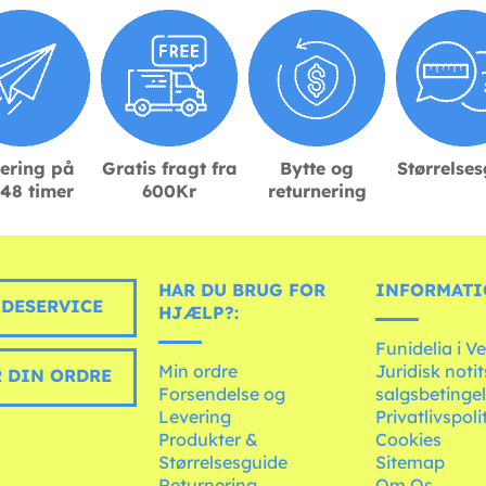
ering på
Gratis fragt fra
Bytte og
Størrelse
48 timer
600Kr
returnering
HAR DU BRUG FOR
INFORMATI
DESERVICE
HJÆLP?:
Funidelia i V
Min ordre
Juridisk noti
 DIN ORDRE
Forsendelse og
salgsbetingel
Levering
Privatlivspoli
Produkter &
Cookies
Størrelsesguide
Sitemap
Returnering
Om Os