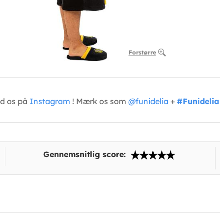
Forstørre
ed os på
Instagram
! Mærk os som
@funidelia
+
#Funidelia
Gennemsnitlig score: