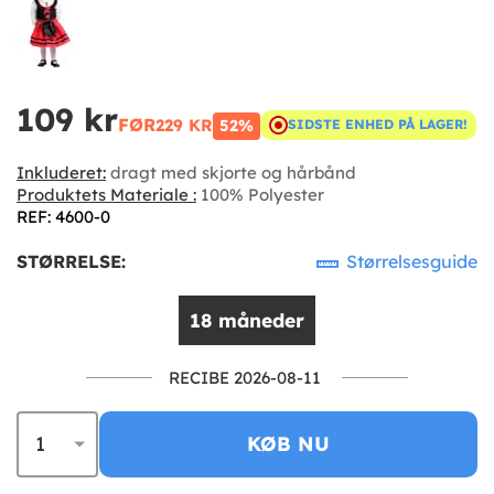
109 kr
FØR
229 KR
52%
SIDSTE ENHED PÅ LAGER!
Inkluderet:
dragt med skjorte og hårbånd
Produktets Materiale :
100% Polyester
REF: 4600-0
STØRRELSE:
Størrelsesguide
18 måneder
RECIBE 2026-08-11
KØB NU