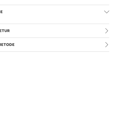
SE
ETUR
METODE