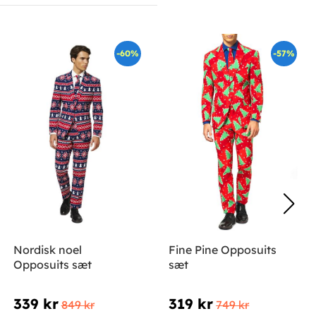
-60%
-57%
Nordisk noel
Fine Pine Opposuits
Opposuits sæt
sæt
339 kr
319 kr
849 kr
749 kr