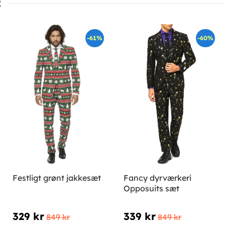
:
-61%
-60%
Festligt grønt jakkesæt
Fancy dyrværkeri
Opposuits sæt
329 kr
339 kr
849 kr
849 kr