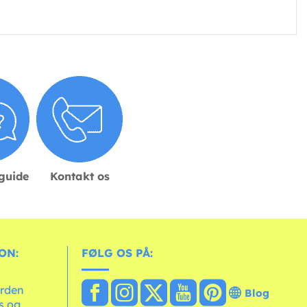
sguide
Kontakt os
ON:
FØLG OS PÅ:
erden
Blog
ts og