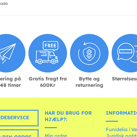
cada
ering på
Gratis fragt fra
Bytte og
Størrelse
48 timer
600Kr
returnering
HAR DU BRUG FOR
INFORMATI
DESERVICE
HJÆLP?:
Funidelia i V
Min ordre
Juridisk noti