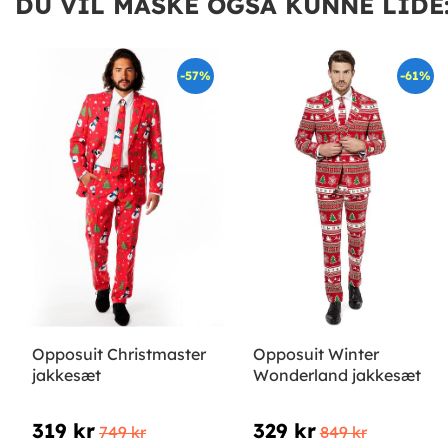
DU VIL MÅSKE OGSÅ KUNNE LIDE
-57%
-61%
Opposuit Christmaster
Opposuit Winter
jakkesæt
Wonderland jakkesæt
319 kr
329 kr
749 kr
849 kr