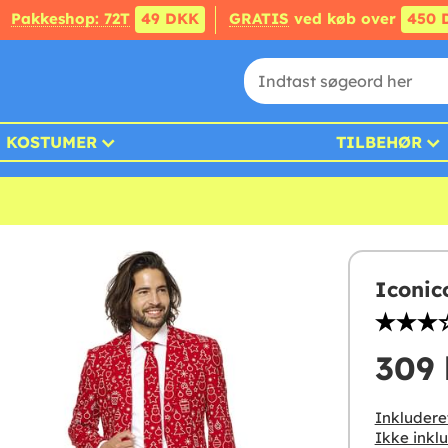
Pakkeshop: 72T
49 DKK
GRATIS
ved køb over
450 
KOSTUMER
TILBEHØR
Iconic
309 
Inkludere
Ikke inklu