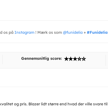
ed os på
Instagram
! Mærk os som
@funidelia
+
#Funidelia
Gennemsnitlig score:
alitet og pris. Blazer lidt større end hvad der ville svare ti