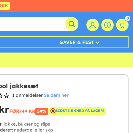
DKK
0
GAVER & FEST
ool jakkesæt
1 anmeldelser
Se dem her
kr
FØR
749 KR
SIDSTE ENHED PÅ LAGER!
59%
t:
jakke, bukser og slips
deret:
nederdel eller sko