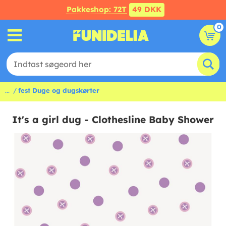
Pakkeshop: 72T
49 DKK
0
...
fest Duge og dugskørter
It's a girl dug - Clothesline Baby Shower