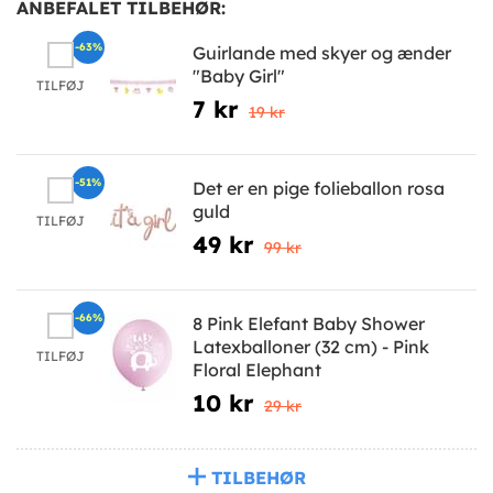
ANBEFALET TILBEHØR:
-63%
Guirlande med skyer og ænder
"Baby Girl"
TILFØJ
7 kr
19 kr
-51%
Det er en pige folieballon rosa
guld
TILFØJ
49 kr
99 kr
-66%
8 Pink Elefant Baby Shower
Latexballoner (32 cm) - Pink
TILFØJ
Floral Elephant
10 kr
29 kr
TILBEHØR