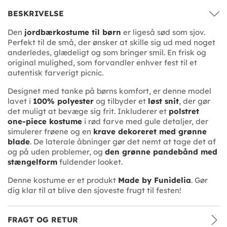
BESKRIVELSE
Den
jordbærkostume til børn
er ligeså sød som sjov.
Perfekt til de små, der ønsker at skille sig ud med noget
anderledes, glædeligt og som bringer smil. En frisk og
original mulighed, som forvandler enhver fest til et
autentisk farverigt picnic.
Designet med tanke på børns komfort, er denne model
lavet i
100% polyester
og tilbyder et
løst snit
, der gør
det muligt at bevæge sig frit. Inkluderer et
polstret
one-piece kostume
i rød farve med gule detaljer, der
simulerer frøene og en
krave dekoreret med grønne
blade
. De laterale åbninger gør det nemt at tage det af
og på uden problemer, og
den grønne pandebånd med
stængelform
fuldender looket.
Denne kostume er et produkt
Made by Funidelia
. Gør
dig klar til at blive den sjoveste frugt til festen!
FRAGT OG RETUR