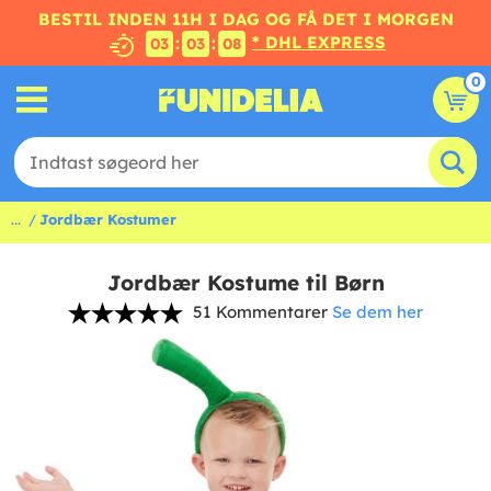
BESTIL INDEN 11H I DAG OG FÅ DET I MORGEN
* DHL EXPRESS
:
:
03
03
08
0
...
Jordbær Kostumer
Jordbær Kostume til Børn
51 Kommentarer
Se dem her