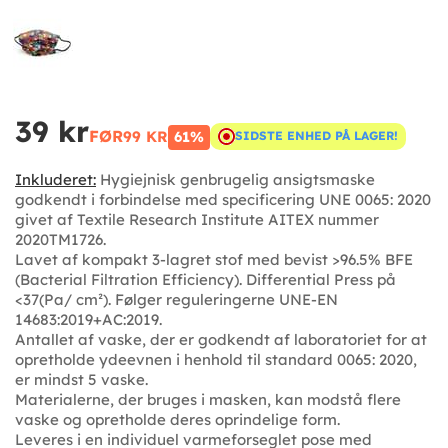
39 kr
FØR
99 KR
61%
SIDSTE ENHED PÅ LAGER!
Inkluderet:
Hygiejnisk genbrugelig ansigtsmaske
godkendt i forbindelse med specificering UNE 0065: 2020
givet af Textile Research Institute AITEX nummer
2020TM1726.
Lavet af kompakt 3-lagret stof med bevist >96.5% BFE
(Bacterial Filtration Efficiency). Differential Press på
<37(Pa/ cm²). Følger reguleringerne UNE-EN
14683:2019+AC:2019.
Antallet af vaske, der er godkendt af laboratoriet for at
opretholde ydeevnen i henhold til standard 0065: 2020,
er mindst 5 vaske.
Materialerne, der bruges i masken, kan modstå flere
vaske og opretholde deres oprindelige form.
Leveres i en individuel varmeforseglet pose med