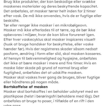
Brug ikke produkter, der kan beskadige eller svække
maskenes materialer og deres beskyttende kapacitet.
Det anbefales, at masker tørrer helt inden for 2 timer
efter vask. De må ikke anvendes, hvis de er fugtige eller
beskidte.
Tør eller rengør ikke masker i en mikrobølgeovn.
Masker må ikke efterlades til at tørre, og de bør ikke
opbevares i miljøer, hvor de kan blive forurenet igen.
Efter hver vaskecyklus skal masker inspiceres visuelt
(husk at bruge handsker for beskyttelse, eller vaske
hænder før). Hvis der registreres skader såsom nedsat
pasform, ændring i form eller slid, skal masken kasseres.
Af hensyn til bekvemmelighed og hygiejne, anbefales
det ikke at bære masker i mere end fire timer. Hvis en
maske lider skade på grund af normal brug eller
fugtighed, anbefales det at udskifte masken.
Masker skal vaskes hver gang de bruges, bliver fugtige
eller håndteres på nogen måde.
Bortskaffelse af masken
Masker skal bortskaffes i en beholder udstyret med en
plastikpose (helst i berøringsfri beholdere med låg). Det
anbefales at bruge to poser, i tilfælde af en rift i den
ydre pose.