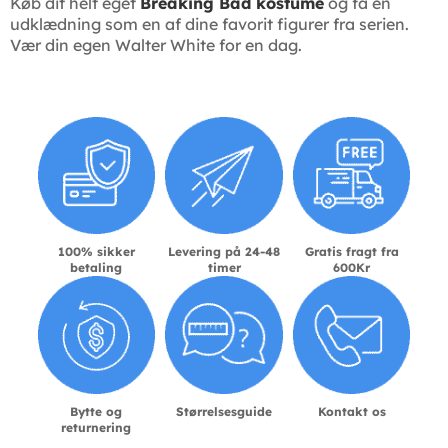
Køb dit helt eget
Breaking Bad kostume
og få en
udklædning som en af dine favorit figurer fra serien.
Vær din egen Walter White for en dag.
100% sikker
Levering på 24-48
Gratis fragt fra
betaling
timer
600Kr
Bytte og
Størrelsesguide
Kontakt os
returnering