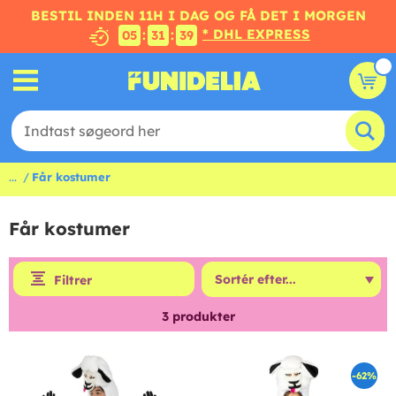
BESTIL INDEN 11H I DAG OG FÅ DET I MORGEN
* DHL EXPRESS
:
:
05
31
39
...
Får kostumer
Får kostumer
Filtrer
3
produkter
-62%