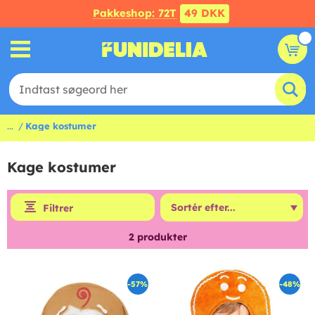
Pakkeshop: 72T
49 DKK
...
Kage kostumer
Kage kostumer
Filtrer
2
produkter
-57%
-48%