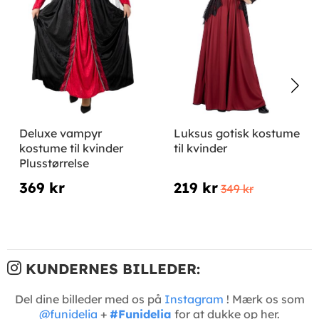
Deluxe vampyr
Luksus gotisk kostume
kostume til kvinder
til kvinder
Plusstørrelse
369 kr
219 kr
349 kr
KUNDERNES BILLEDER:
Del dine billeder med os på
Instagram
! Mærk os som
@funidelia
+
#Funidelia
for at dukke op her.