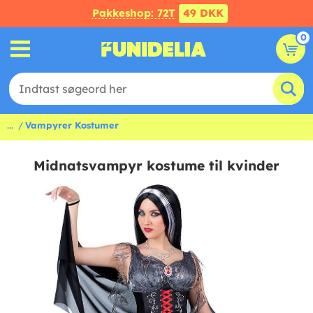
Pakkeshop: 72T
49 DKK
0
...
Vampyrer Kostumer
Midnatsvampyr kostume til kvinder