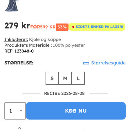
279 kr
FØR
599 KR
53%
SIDSTE ENHED PÅ LAGER!
Inkluderet:
Kjole og kappe
Produktets Materiale :
100% polyester
REF: 123848-0
STØRRELSE:
Størrelsesguide
S
M
L
RECIBE 2026-08-08
KØB NU