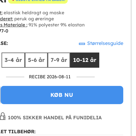
t:
elastisk heldragt og maske
deret:
peruk og øreringe
s Materiale :
91% polyester 9% elastan
77-0
SE:
Størrelsesguide
3-4 år
5-6 år
7-9 år
10-12 år
RECIBE 2026-08-11
KØB NU
100% SIKKER HANDEL PÅ FUNIDELIA
ET TILBEHØR: