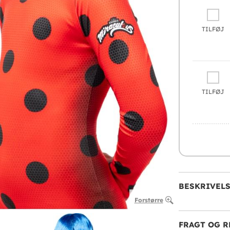
TILFØJ
TILFØJ
BESKRIVEL
Forstørre
FRAGT OG R