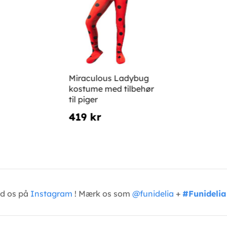
Miraculous Ladybug
kostume med tilbehør
til piger
419 kr
ed os på
Instagram
! Mærk os som
@funidelia
+
#Funidelia