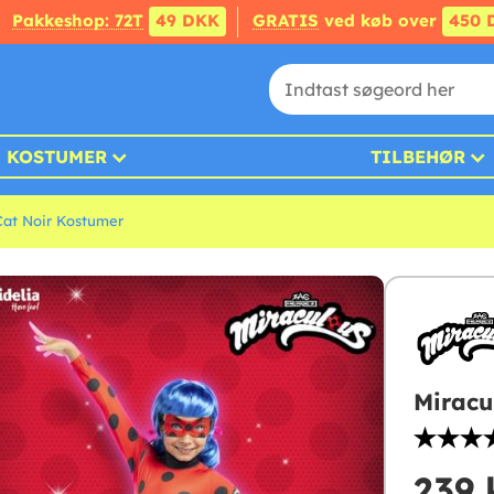
Pakkeshop: 72T
49 DKK
GRATIS
ved køb over
450 
KOSTUMER
TILBEHØR
Cat Noir Kostumer
Miracu
239 