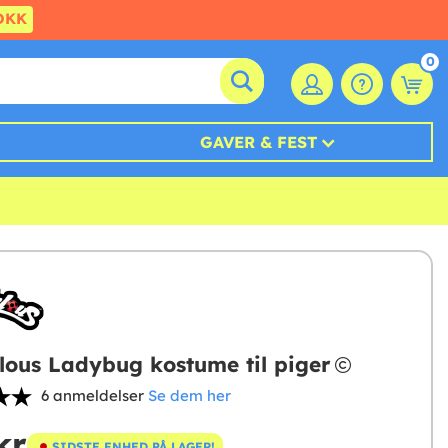
DKK
0
GAVER & FEST
lous Ladybug kostume til piger
6 anmeldelser
Se dem her
kr
SIDSTE ENHED PÅ LAGER!