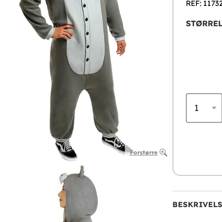
REF: 1173
STØRREL
Forstørre
BESKRIVEL