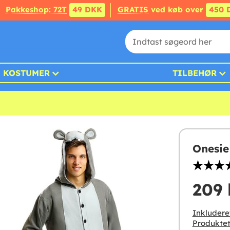
Pakkeshop: 72T
49 DKK
GRATIS
ved køb over
450 
KOSTUMER
TILBEHØR
Onesie
209 
Inkludere
Produktet