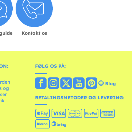
sguide
Kontakt os
ON:
FØLG OS PÅ:
erden
Blog
ts og
ser
BETALINGSMETODER OG LEVERING:
tik