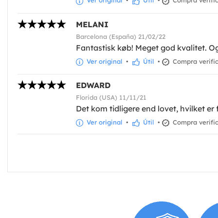
Ver original
•
Útil
•
Compra verifi
MELANI
Barcelona (España) 21/02/22
Fantastisk køb! Meget god kvalitet. Og
Ver original
•
Útil
•
Compra verifi
EDWARD
Florida (USA) 11/11/21
Det kom tidligere end lovet, hvilket er
Ver original
•
Útil
•
Compra verifi