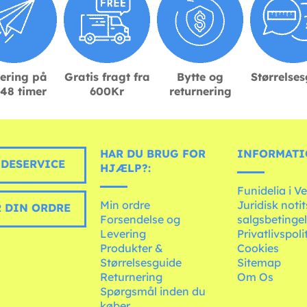
ering på
Gratis fragt fra
Bytte og
Størrelse
48 timer
600Kr
returnering
HAR DU BRUG FOR
INFORMATI
DESERVICE
HJÆLP?:
Funidelia i V
Min ordre
Juridisk noti
 DIN ORDRE
Forsendelse og
salgsbetingel
Levering
Privatlivspoli
Produkter &
Cookies
Størrelsesguide
Sitemap
Returnering
Om Os
Spørgsmål inden du
køber