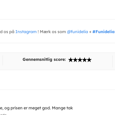
ed os på
Instagram
! Mærk os som
@funidelia
+
#Funidelia
Gennemsnitlig score:
e, og prisen er meget god. Mange tak