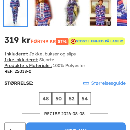
319 kr
FØR
749 KR
57%
SIDSTE ENHED PÅ LAGER!
Inkluderet:
Jakke, bukser og slips
Ikke inkluderet:
Skjorte
Produktets Materiale :
100% Polyester
REF: 25018-0
STØRRELSE:
Størrelsesguide
48
50
52
54
RECIBE 2026-08-08