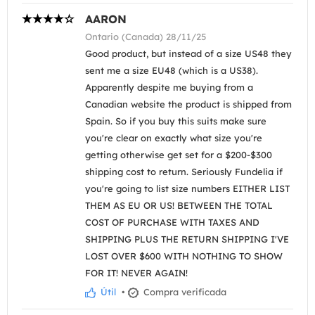
AARON
Ontario (Canada) 28/11/25
Good product, but instead of a size US48 they
sent me a size EU48 (which is a US38).
Apparently despite me buying from a
Canadian website the product is shipped from
Spain. So if you buy this suits make sure
you're clear on exactly what size you're
getting otherwise get set for a $200-$300
shipping cost to return. Seriously Fundelia if
you're going to list size numbers EITHER LIST
THEM AS EU OR US! BETWEEN THE TOTAL
COST OF PURCHASE WITH TAXES AND
SHIPPING PLUS THE RETURN SHIPPING I'VE
LOST OVER $600 WITH NOTHING TO SHOW
FOR IT! NEVER AGAIN!
Útil
•
Compra verificada