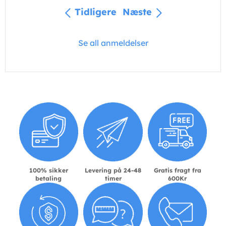
Tidligere
Næste
Se all anmeldelser
100% sikker
Levering på 24-48
Gratis fragt fra
betaling
timer
600Kr