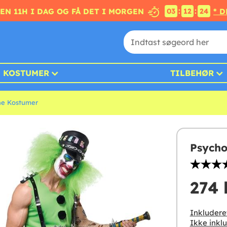
:
:
EN 11H I DAG OG FÅ DET I MORGEN
* 
03
12
23
KOSTUMER
TILBEHØR
ne Kostumer
Psycho
274 
Inkludere
Ikke inklu