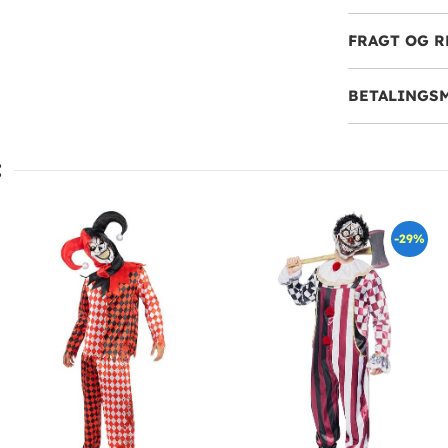
FRAGT OG R
BETALINGS
:
-29%