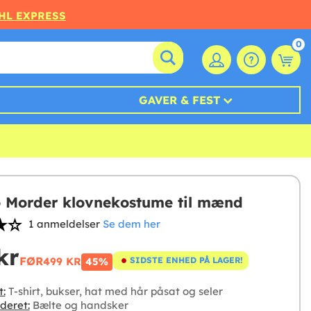
DHL EXPRESS
0
GAVER & FEST
 Morder klovnekostume til mænd
1 anmeldelser
Se dem her
kr
FØR
499 KR
SIDSTE ENHED PÅ LAGER!
45%
t:
T-shirt, bukser, hat med hår påsat og seler
deret:
Bælte og handsker