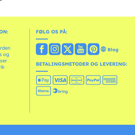
ON:
FØLG OS PÅ:
erden
Blog
ts og
ser
BETALINGSMETODER OG LEVERING:
tik