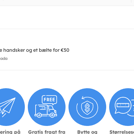
 handsker og et bælte for €50
cada
ering på
Gratis fragt fra
Bytte og
Størrelse