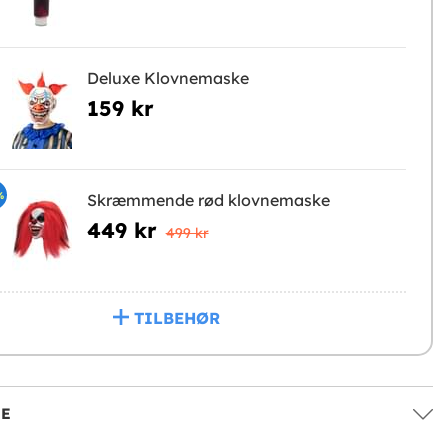
Deluxe Klovnemaske
159 kr
%
Skræmmende rød klovnemaske
449 kr
499 kr
TILBEHØR
SE