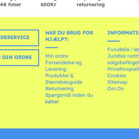
48 timer
600Kr
returnering
HAR DU BRUG FOR
INFORMATI
DESERVICE
HJÆLP?:
Funidelia i V
Min ordre
Juridisk noti
 DIN ORDRE
Forsendelse og
salgsbetingel
Levering
Privatlivspoli
Produkter &
Cookies
Størrelsesguide
Sitemap
Returnering
Om Os
Spørgsmål inden du
køber