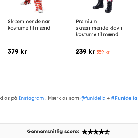
Skræmmende nar
Premium
kostume til mænd
skræmmende klovn
kostume til mænd
379 kr
239 kr
339 kr
ed os på
Instagram
! Mærk os som
@funidelia
+
#Funidelia
Gennemsnitlig score: