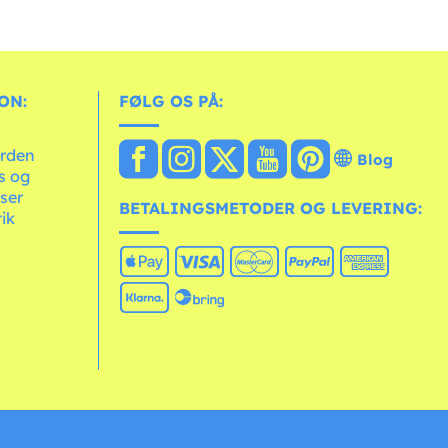
ON:
FØLG OS PÅ:
erden
Blog
ts og
ser
BETALINGSMETODER OG LEVERING:
tik