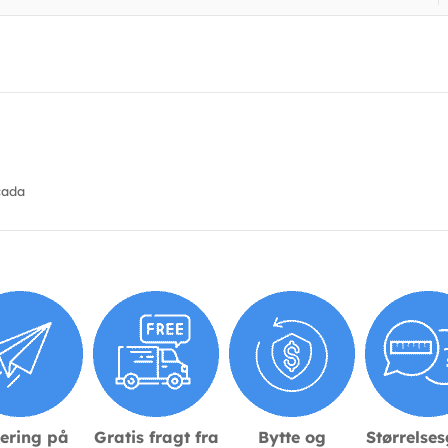
cada
ering på
Gratis fragt fra
Bytte og
Størrelse