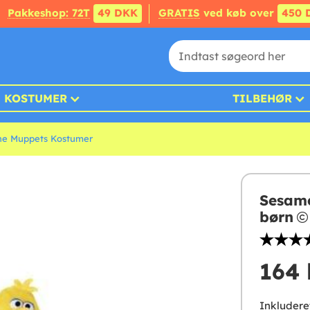
Pakkeshop: 72T
49 DKK
GRATIS
ved køb over
450 
KOSTUMER
TILBEHØR
he Muppets Kostumer
Sesame
børn
164 
Inkludere