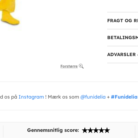
FRAGT OG R
BETALINGS
ADVARSLER 
Forstørre
ed os på
Instagram
! Mærk os som
@funidelia
+
#Funidelia
Gennemsnitlig score: