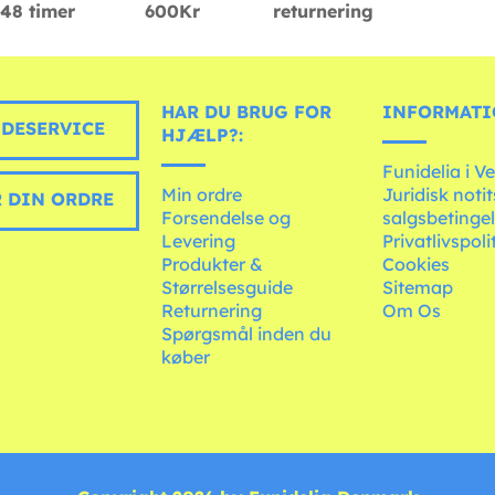
48 timer
600Kr
returnering
HAR DU BRUG FOR
INFORMATI
DESERVICE
HJÆLP?:
Funidelia i V
Min ordre
Juridisk noti
 DIN ORDRE
Forsendelse og
salgsbetingel
Levering
Privatlivspoli
Produkter &
Cookies
Størrelsesguide
Sitemap
Returnering
Om Os
Spørgsmål inden du
køber