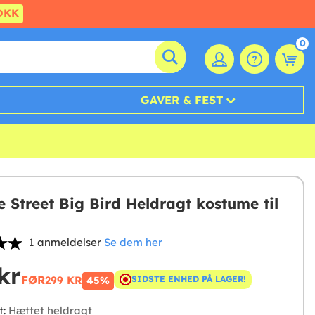
DKK
0
GAVER & FEST
 Street Big Bird Heldragt kostume til
1 anmeldelser
Se dem her
kr
FØR
299 KR
SIDSTE ENHED PÅ LAGER!
45%
t:
Hættet heldragt