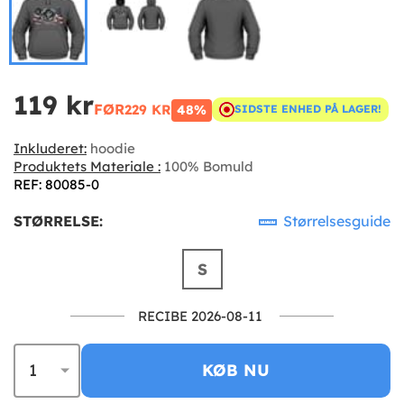
119 kr
FØR
229 KR
48%
SIDSTE ENHED PÅ LAGER!
Inkluderet:
hoodie
Produktets Materiale :
100% Bomuld
REF: 80085-0
STØRRELSE:
Størrelsesguide
S
RECIBE 2026-08-11
KØB NU