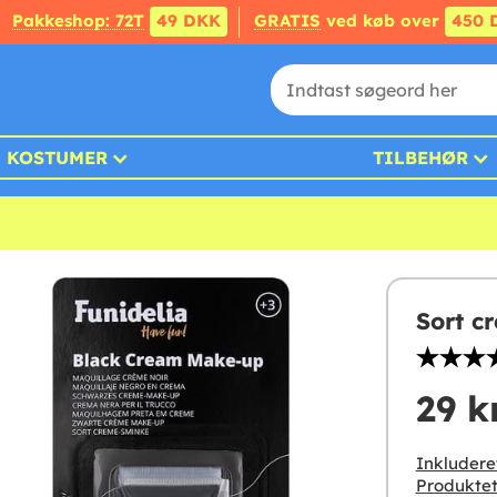
Pakkeshop: 72T
49 DKK
GRATIS
ved køb over
450 
KOSTUMER
TILBEHØR
Sort c
29 k
Inkludere
Produktet