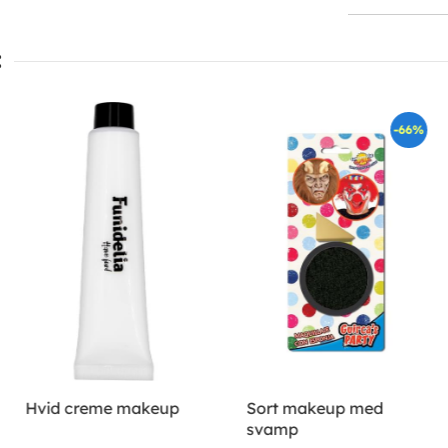
:
-66%
Hvid creme makeup
Sort makeup med
svamp