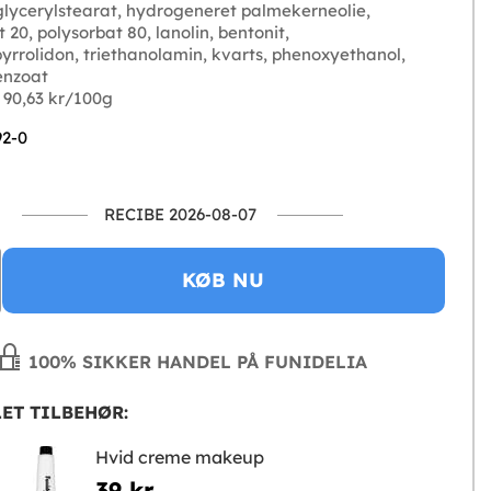
 glycerylstearat, hydrogeneret palmekerneolie,
 20, polysorbat 80, lanolin, bentonit,
pyrrolidon, triethanolamin, kvarts, phenoxyethanol,
enzoat
 90,63 kr/100g
92-0
RECIBE 2026-08-07
KØB NU
100% SIKKER HANDEL PÅ FUNIDELIA
ET TILBEHØR:
Hvid creme makeup
39 kr