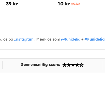
39 kr
10 kr
29 kr
ed os på
Instagram
! Mærk os som
@funidelia
+
#Funidelia
Gennemsnitlig score: