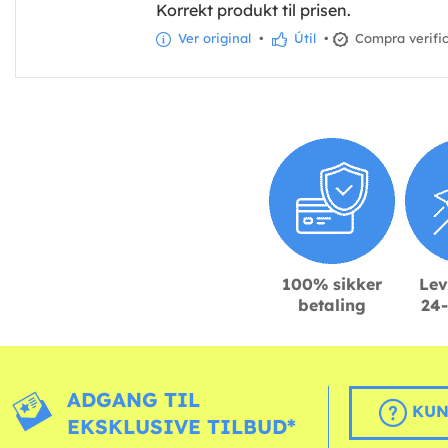
Korrekt produkt til prisen.
Ver original
•
Útil
•
Compra verifi
100% sikker
Lev
betaling
24-
ADGANG TIL
KUN
EKSKLUSIVE TILBUD*