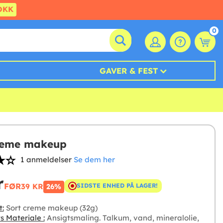
DKK
0
GAVER & FEST
reme makeup
1 anmeldelser
Se dem her
r
FØR
39 KR
SIDSTE ENHED PÅ LAGER!
26%
t:
Sort creme makeup (32g)
s Materiale :
Ansigtsmaling. Talkum, vand, mineralolie,