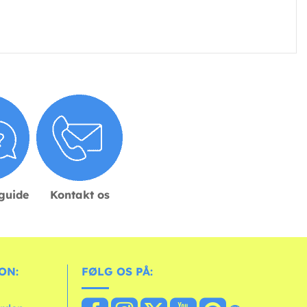
sguide
Kontakt os
ON:
FØLG OS PÅ: