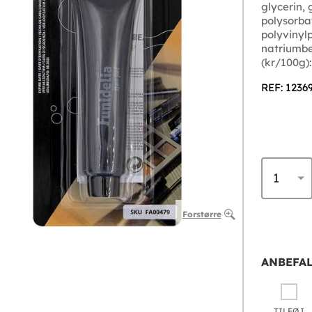
glycerin,
polysorbat
polyvinyl
natriumb
(kr/100g):
REF: 1236
Forstørre
ANBEFAL
TILFØJ