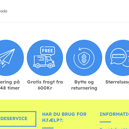
cada
ering på
Gratis fragt fra
Bytte og
Størrelse
48 timer
600Kr
returnering
HAR DU BRUG FOR
INFORMATI
DESERVICE
HJÆLP?: