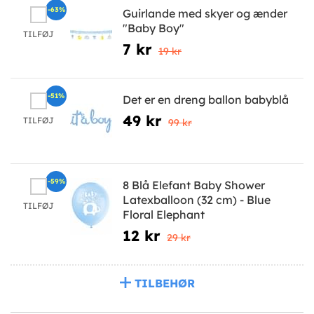
-63%
Guirlande med skyer og ænder
"Baby Boy"
TILFØJ
7 kr
19 kr
-51%
Det er en dreng ballon babyblå
49 kr
TILFØJ
99 kr
-59%
8 Blå Elefant Baby Shower
Latexballoon (32 cm) - Blue
TILFØJ
Floral Elephant
12 kr
29 kr
TILBEHØR