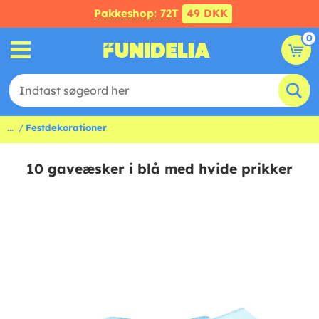
Pakkeshop: 72T
49 DKK
0
...
Festdekorationer
10 gaveæsker i blå med hvide prikker