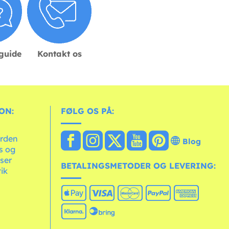
sguide
Kontakt os
ON:
FØLG OS PÅ:
erden
Blog
ts og
ser
BETALINGSMETODER OG LEVERING:
tik