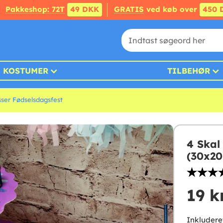
Pakkeshop: 72T
49 DKK
GRATIS
ved køb over
450 
KOSTUMER
TILBEHØR
sser Fødselsdagsfest
4 Skal
(30x20
19 k
Inkludere