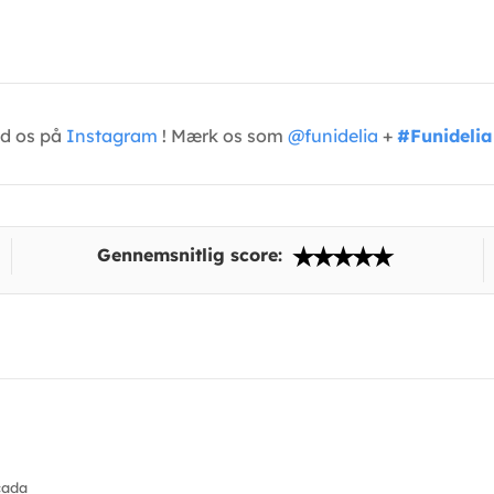
ed os på
Instagram
! Mærk os som
@funidelia
+
#Funidelia
Gennemsnitlig score:
cada