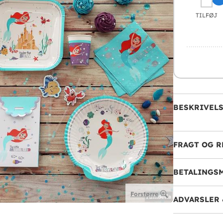
TILFØJ
BESKRIVEL
FRAGT OG R
BETALINGS
Forstørre
ADVARSLER 