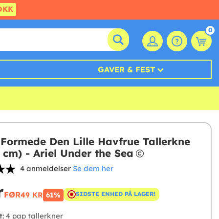
DKK
0
GAVER & FEST
 Formede Den Lille Havfrue Tallerkne
 cm) - Ariel Under the Sea
4 anmeldelser
Se dem her
r
FØR
49 KR
SIDSTE ENHED PÅ LAGER!
61%
t:
4 pap tallerkner