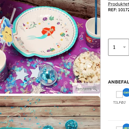
Produktet
REF: 1017
ANBEFAL
Forstørre
-34
TILFØJ
-46