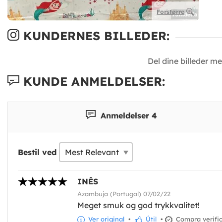
Forstørre
KUNDERNES BILLEDER:
Del dine billeder m
KUNDE ANMELDELSER:
Anmeldelser 4
Bestil ved
INÊS
Azambuja (Portugal) 07/02/22
Meget smuk og god trykkvalitet!
Ver original
•
Útil
•
Compra verifi