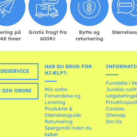
ering på
Gratis fragt fra
Bytte og
Størrelse
48 timer
600Kr
returnering
HAR DU BRUG FOR
INFORMATI
DESERVICE
HJÆLP?:
Funidelia i V
Min ordre
Juridisk noti
 DIN ORDRE
Forsendelse og
salgsbetingel
Levering
Privatlivspoli
Produkter &
Cookies
Størrelsesguide
Sitemap
Returnering
Om Os
Spørgsmål inden du
køber