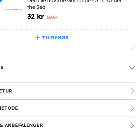
Den lille havfrue Guirlande - Ariel Under
the Sea
32 kr
59 kr
TILBEHØR
SE
ETUR
METODE
& ANBEFALINGER