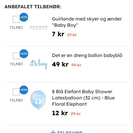
ANBEFALET TILBEHØR:
-63%
Guirlande med skyer og ænder
"Baby Boy"
TILFØJ
7 kr
19 kr
-51%
Det er en dreng ballon babyblå
49 kr
TILFØJ
99 kr
-59%
8 Blå Elefant Baby Shower
Latexballoon (32 cm) - Blue
TILFØJ
Floral Elephant
12 kr
29 kr
TILBEHØR