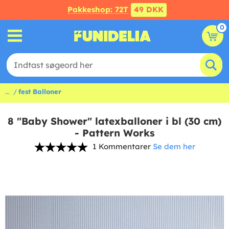
Pakkeshop: 72T
49 DKK
0
...
fest Balloner
8 "Baby Shower" latexballoner i bl (30 cm)
- Pattern Works
1 Kommentarer
Se dem her